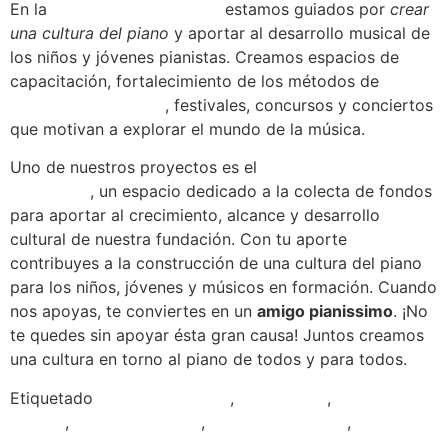
En la
Fundación Pianissimo
estamos guiados por
crear
una cultura del piano
y aportar al desarrollo musical de
los niños y jóvenes pianistas. Creamos espacios de
capacitación, fortalecimiento de los métodos de
enseñanza del piano
, festivales, concursos y conciertos
que motivan a explorar el mundo de la música.
Uno de nuestros proyectos es el
Club de amigos
Pianissimo
, un espacio dedicado a la colecta de fondos
para aportar al crecimiento, alcance y desarrollo
cultural de nuestra fundación. Con tu aporte
contribuyes a la construcción de una cultura del piano
para los niños, jóvenes y músicos en formación. Cuando
nos apoyas, te conviertes en un
amigo pianissimo
. ¡No
te quedes sin apoyar ésta gran causa! Juntos creamos
una cultura en torno al piano de todos y para todos.
Etiquetado
amigo pianissimo
,
aprendizaje
,
club de
amigos
,
cultura del piano
,
desarrollo cultural
,
enseñar
piano
,
fundacion pianissimo
,
fundaciones de música
,