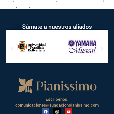
música
,
piano
,
tocar piano
,
transformar
Súmate a nuestros aliados
Escríbenos:
comunicaciones@fundacionpianissimo.com