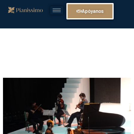
Apóyanos
Futuros pianistas: El
piano y la aventura de
su aprendizaje.