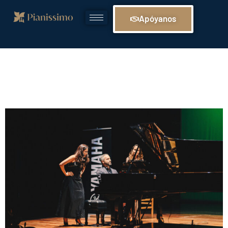
Apóyanos
Pianistas en escena:
El arte de interpretar.