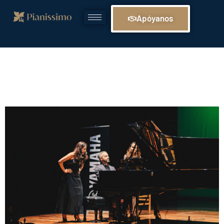
Apóyanos
Pianistas en escena:
El arte de interpretar.