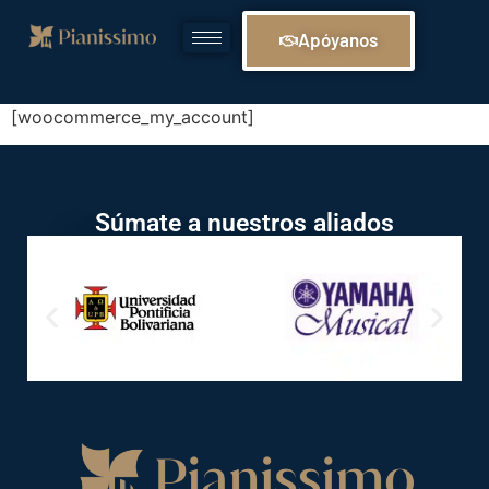
Apóyanos
[woocommerce_my_account]
Súmate a nuestros aliados