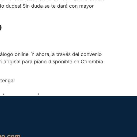
 lo dudes! Sin duda se te dará con mayor
p
álogo online. Y ahora, a través del convenio
o original para piano disponible en Colombia.
etenga!
ps
,
tocar el piano
,
tocar piano
mo.com