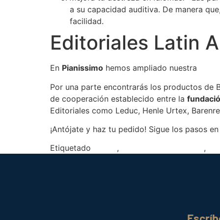
a su capacidad auditiva. De manera que,
facilidad.
Editoriales Latin
En
Pianissimo
hemos ampliado nuestra
tiend
Por una parte encontrarás los productos de B
de cooperación establecido entre la
fundaci
Editoriales como Leduc, Henle Urtex, Barenrei
¡Antójate y haz tu pedido! Sigue los pasos e
Etiquetado
claves
,
interpretación musical
,
int
Escrí