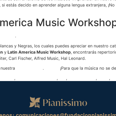
 si estás decido en aprender alguna lengua extranjera, ¡No
 America Music Worksho
a virtual
.
lancas y Negras, los cuales puedes apreciar en nuestro cat
ón
y
Latin America Music Workshop
, encontrarás repertori
ter, Carl Fischer, Alfred Music, Hal Leonard.
n nuestra
tienda virtual
.
LAMW
¡Para que la música no se d
erpretar
,
lectura de partituras
,
leer
,
obra de piano
,
piano
,
ti
benos: comunicaciones@fundacionpianissi