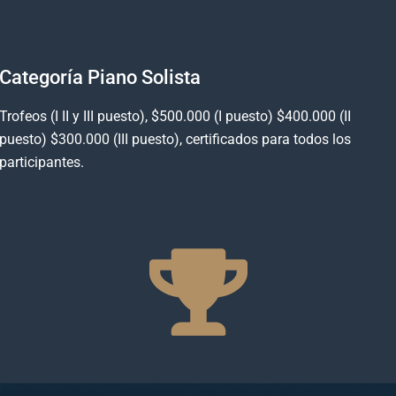
Categoría Piano Solista
Trofeos (I II y III puesto), $500.000 (I puesto) $400.000 (II
puesto) $300.000 (III puesto), certificados para todos los
participantes.