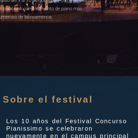
ealizó del 9 al 10 de noviembre con gran éxito y
e posicionó como el evento de piano más
umeroso de latinoamérica.
Sobre el festival
Los 10 años del Festival Concurso
Pianissimo se celebraron
nuevamente en el campus principal